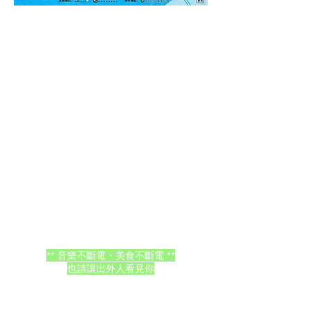
┌───2026 臺北音樂不斷電 ───┐
⏰ 市集招募開跑 ⏰
\\\\ 衝破世界的極限 /////
└────────────────┘
✶ 2026 臺北音樂不斷電 ✶
讓聲音不再受限
從一段旋律開始、到站上北流舞台
進一步走向國際
「臺北音樂不斷電」
就是音樂人突破邊界、朝世界全力前進的起
點.ᐟ.ᐟ
由插畫家 GGDOG 打造的風格視覺
呼應音箱啟動、琴弦一刷
舞台的界線隨之打破
「全世界不管任何地方，都可以是舞台」🔥
** 音樂不斷電・美食不斷電 **
也請讓出外人看見你