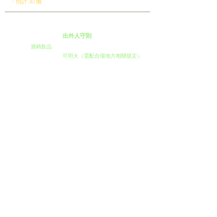
・預計 30 攤
Event Notes
出外人守則
(1)
開放
酒精飲品
(2)
用火規範｜全場域
可明火（需配合場地方相關規定）
(3)
區域規範｜不提供洗滌區、
無倉儲空間，請自行保管
(4)
設備加購｜錄取後由出外人專員通知聯繫
(5)
營業時間內禁止空攤（活動前30分鐘完成佈置）
提早完售請公告/公布，禁止提早收攤或離場
(6)
不開放併攤，但可開放產品或品牌進行聯名異業
（請於報名時通知審核，非經審核恕無法開放）
(7)
使用明火（瓦斯、噴槍等）若造成地面毀損或污漬
將酌收清潔費/現場判定，且需將瓦斯桶用帆布遮敝
火源用金屬擋板遮住以看不見為原則並自備滅火器1只
(8)
請維護環境，嚴禁將廢油、廚餘、冰塊倒入水溝
​＊
使用油品、炭烤、飲料、炸物類之品牌
請在地⾯舖設帆布防止油汙噴濺至地板
產生油漬髒汙，並於撤場後將現場恢復
原狀(如經發現需場地復原及開立5,000元違約金)
＊
為維護市集環境，如現場發現任何違反規定行為將進行
勸導，若勸導無效，出外人有權沒收保證金並要求離場
完成錄取報名即視為同意本場次規定，如非天災或取消