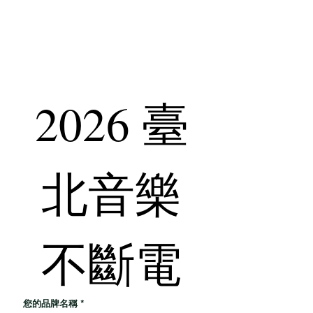
等不可抗力因素延期或取消恕無法退還保證金
請確實閱讀與遵守本相關規定，將於錄取後提供參加合
約以確保您的權益，​出外人保留調整及活動變更、解
釋、審核之辦法修改之權利
2026 臺
北音樂
不斷電
您的品牌名稱
*