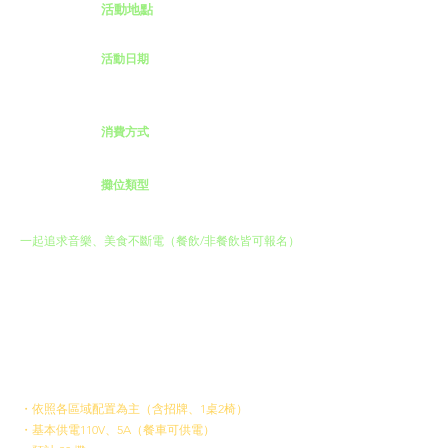
Location
活動地點
臺北流行音樂中心戶外表演空間
Date
活動日期
2026.07.04
(Sat.) - 07.05 (Sun.)
營業時間：13:00～21:30
Payment
消費方式
可現金交易、不限制行動支付
Booth Types
攤位類型
可明火
​可販售酒精性飲品
一起追求音樂、美食不斷電（餐飲/非餐飲皆可報名）
舞台區場內｜三米帳｜每日1,500元（未稅）
舞台區場內｜餐車位｜每日1,000元（未稅）
草地區場外｜三米帳｜每日1,000元（未稅）
草地區場外｜陽傘攤｜每日 800元（未稅）
​保證金：每品牌 3,000 元整
​規格提供：
・依照各區域配置為主（含招牌、1桌2椅）
・基本供電110V、5A（餐車可供電）