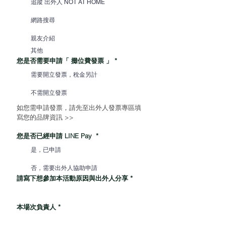
追蹤 出外人 NOT AT HOME
網路搜尋
親友介紹
其他
您是否需要申請「 攤位費發票 」
*
需要開立發票，稅金另計
不需開立發票
如您需申請發票，請先至出外人發票專區填
寫您的品牌資訊 >> 
https://www.notathome.life/invoice
您是否已經申請 LINE Pay
*
是，已申請
否，需要出外人協助申請
請寫下想參加本活動原因與出外人分享
*
本場次負責人
*