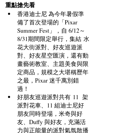
​重點搶先看
香港迪士尼 為今年暑假準
備了首次登場的「Pixar 
Summer Fest」，自 6/12～
8/31期間限定舉行，集結 水
花大街派對、好友巡遊派
對、好友星空匯演，還有動
畫藝術教室、主題美食與限
定商品，規模之大堪稱歷年
之最，Pixar 迷千萬別錯
過！
好朋友巡遊派對共有 11  架
派對花車、11 組迪士尼好
朋友同時登場，米奇與好
友、Duffy 與好友，充滿活
力與正能量的派對氣氛散播