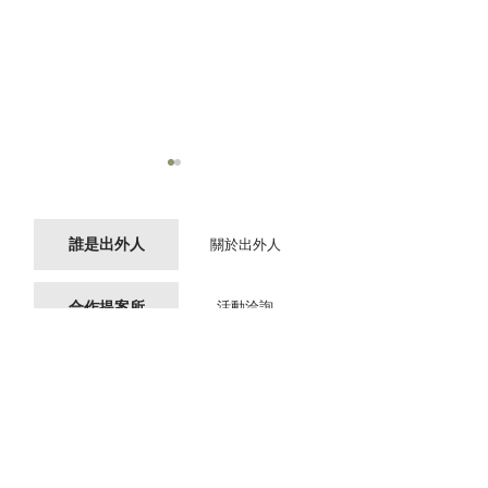
誰是出外人
關於出外人
合作提案所
活動洽詢
2026 全台音樂節(祭)、演
今年夏天，出外
唱會資訊總覽，出外人讓
東必玩三大活動
風格市集
場次報名
你一整年都不在家
設備申請
電力試算