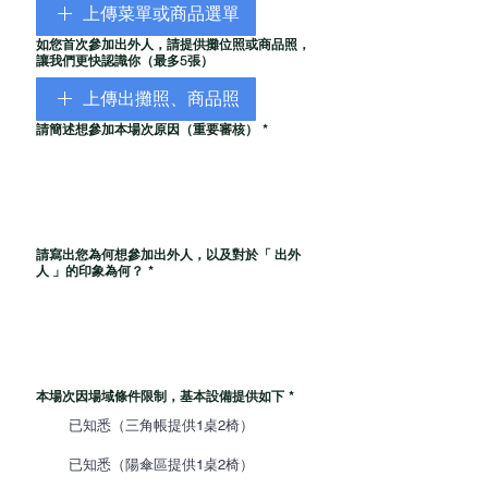
上傳菜單或商品選單
如您首次參加出外人，請提供攤位照或商品照，
讓我們更快認識你（最多5張）
上傳出攤照、商品照
請簡述想參加本場次原因（重要審核）
*
請寫出您為何想參加出外人，以及對於「 出外
人 」的印象為何？
*
本場次因場域條件限制，基本設備提供如下
*
已知悉（三角帳提供1桌2椅）
已知悉（陽傘區提供1桌2椅）