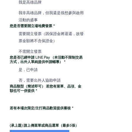
我是高雄品牌
我非高雄品牌，但我還是很想參與啟用
活動的盛事
您是否需要開立場地費發票
*
需要開立發票（因保證金將退還，故發
票金額將不含保證金）
不需開立發票
您是否已經申請 LINE Pay （本活動不限制交易
方式，出外人單純提供申請輔導）
*
是，已申請
否，需要出外人協助申請
商品類型（簡述即可） 若您有菜單、品項、金
額也可一併提供
*
若有本場次限定/主打商品歡迎提供審核
*
(承上題) 請上傳菜單或商品選單（最多5張）