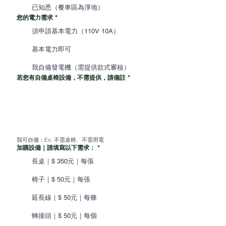
已知悉（餐車區為淨地）
您的電力需求
*
須申請基本電力（110V 10A）
基本電力即可
我自備發電機（需提供款式審核）
若您有自備桌椅設備，不需提供，請備註
*
我可自備：Ex. 不需桌椅、不需用電
加購設備｜請填寫以下需求：
*
長桌｜$ 350元｜每張
椅子｜$ 50元｜每張
延長線｜$ 50元｜每條
轉接頭｜$ 50元｜每個