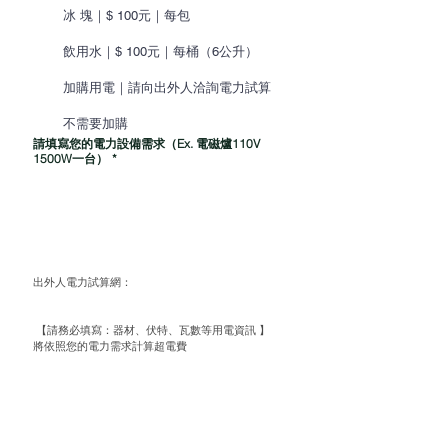
冰 塊｜$ 100元｜每包
飲用水｜$ 100元｜每桶（6公升）
加購用電｜請向出外人洽詢電力試算
不需要加購
請填寫您的電力設備需求（Ex. 電磁爐110V
1500W一台）
*
出外人電力試算網：
https://www.notathome.life/powerstation
 【請務必填寫：器材、伏特、瓦數等用電資訊 】
將依照您的電力需求計算超電費
每攤位基本電力：1000W
超額的電量算法： 扣除1000W後為超額電用 以
每 500W 為一個單位計費
若您是 110V、220V 每500W > 600元