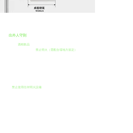
Event Notes
出外人守則
(1)
開放
酒精飲品
(2)
用火規範｜全場域
禁止明火（需配合場地方規定）
(3)
區域規範｜不提供洗滌區、
無倉儲空間，請自行保管
(4)
設備加購｜錄取後由出外人專員通知聯繫
(5)
營業時間內禁止空攤（活動前30分鐘完成佈置）
提早完售請公告/公布，禁止提早收攤或離場
(6)
不開放併攤，但可開放產品或品牌進行聯名異業
（請於報名時通知審核，非經審核恕無法開放）
(7)
禁止使用任何明火設備
（瓦斯、噴槍等）
(8)
請維護環境，嚴禁將廢油、廚餘、冰塊倒入水溝
(9)
使用油品、炭烤、飲料、炸物類之品牌
請在地⾯舖設帆布防止油汙噴濺至地板
產生油漬髒汙，並於撤場後將現場恢復
原狀(如經發現需場地復原及開立5,000元違約金)
(10)
為維護場域環境，如現場發現任何違反規定行為將進行勸
導，若勸導無效，出外人有權沒收保證金並要求離場
(11)
完成錄取報名即視為同意本場次規定，如非天災或取消等不