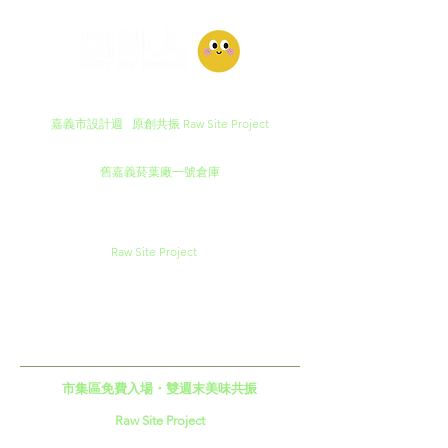
嘉義市設計週 原創共振 Raw Site Project
【場域的覺醒：從封閉到共鳴】
舊嘉義菸葉廠一號倉庫
見證在地菸葉產業發展的興衰
如今將轉身成為嘉義設計動能的起點
在「嘉義市區域設計中心」正式掛牌成立之際
發起一場名為 "
Raw Site Project
" 的設計策展行動
Raw Site 代表對歷史遺構最真誠的致敬
不急於掩蓋歲月的剝落
而是刻意保留建築最原始的工業質地
作為嘉義市創意能量的孵化器
我們接納與保留各種創意的可能性
市集區免費入場・雙週末美味共振
Raw Site Project