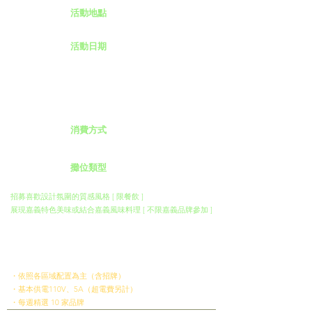
Location
活動地點
舊嘉義菸葉廠｜一號倉庫
Date
活動日期
第一檔期｜06.13 - 06.14
第二檔期｜06.19 - 06.21（端午檔期）
​【 營業時間 】 13:00-20:00
​【 不開放單日報名 】
Payment
消費方式
不限制交易方式（現金/行動支付）
Booth Types
攤位類型
招募喜歡設計氛圍的質感風格 [ 限餐飲 ]
展現嘉義特色美味或結合嘉義風味料理 [ 不限嘉義品牌參加 ]
參展費用｜攤位區｜每日 1,500 元（發票稅金另計）
參展費用｜餐車區｜每日 1,000 元（發票稅金另計）
​保證金：每品牌 3,000 元整
​規格提供：
・依照各區域配置為主（含招牌）
・基本供電110V、5A（超電費另計）
・每週精選 10 家品牌