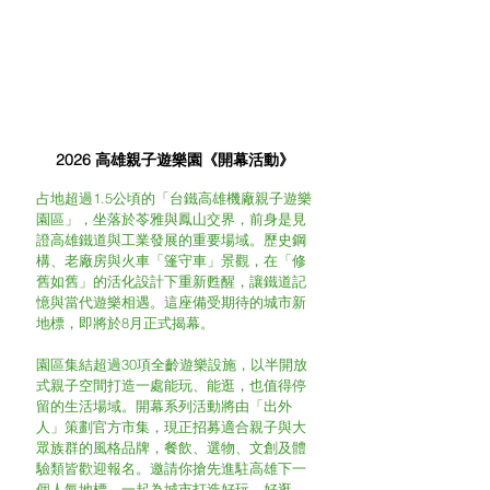
可抗力因素延期或取消恕無法退還保證金
(12)
請確實閱讀與遵守本相關規定，將於錄取後提供參加合約以
確保您的權益，​出外人保留調整及活動變更、解釋、審核之
辦法修改之權利
2026 高雄親子遊樂園《開幕活動》
占地超過1.5公頃的「台鐵高雄機廠親子遊樂
園區」，坐落於苓雅與鳳山交界，前身是見
證高雄鐵道與工業發展的重要場域。歷史鋼
構、老廠房與火車「篷守車」景觀，在「修
舊如舊」的活化設計下重新甦醒，讓鐵道記
憶與當代遊樂相遇。這座備受期待的城市新
地標，即將於8月正式揭幕。
園區集結超過30項全齡遊樂設施，以半開放
式親子空間打造一處能玩、能逛，也值得停
留的生活場域。開幕系列活動將由「出外
人」策劃官方市集，現正招募適合親子與大
眾族群的風格品牌，餐飲、選物、文創及體
驗類皆歡迎報名。邀請你搶先進駐高雄下一
個人氣地標，一起為城市打造好玩、好逛、