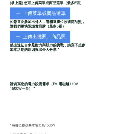
(承上題) 您可上傳菜單或商品選單（最多5張）
上傳菜單或商品選單
如您首次參加出外人，請精選攤位照或商品照，
讓我們更快認識貴品牌（最多5張）
上傳出攤照、商品照
熱血遠征台東是耐力與肌力的挑戰，請寫下想參
加本活動的原因與出外人分享
*
請填寫您的電力設備需求（Ex. 電磁爐110V
1500W一台）
*
* 每攤位提供基本電力為1000W