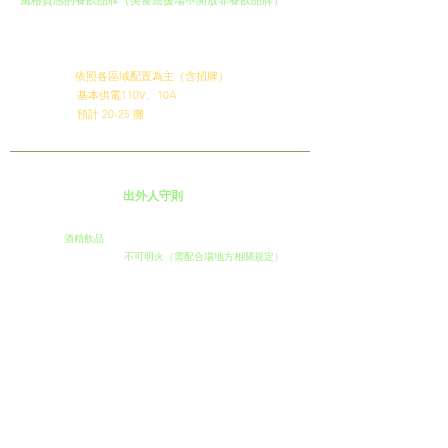
風格質感的餐飲品牌（美食應援場不開放非餐飲品牌）
攤位費用｜每品牌 3,000 元＋無營業抽成
車馬補貼｜宜花東地區以外品牌，將有車馬住宿費補貼
​保 證 金｜每品牌 3,000 元整
​規格提供｜
依照各區域配置為主（含招牌）
基本供電110V、10A
預計 20-25 攤
Event Notes
出外人守則
(1)
開放
酒精飲品
(2)
用火規範｜全場域
不可明火（需配合場地方相關規定）
(3)
區域規範｜不提供洗滌區、
無倉儲空間，請自行保管
(4)
設備加購｜錄取後由出外人專員通知聯繫
(5)
營業時間內禁止空攤（活動前30分鐘完成佈置）
提早完售請公告/公布，禁止提早收攤或離場
(6)
不開放併攤，但可開放產品或品牌進行聯名異業
（請於報名時通知審核，非經審核恕無法開放）
(7)
禁止使用明火（瓦斯、噴槍等）若造成地面毀損或污漬
將酌收清潔費/現場狀況判定
(8)
請維護環境，嚴禁將廢油、廚餘、冰塊倒入水溝
​＊
使用油品、炭烤、飲料、炸物類之品牌