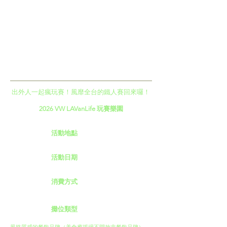
​出外人一起瘋玩賽！風靡全台的鐵人賽回來囉！
2026 VW LAVanLife 玩賽樂園
Location
活動地點
台東森林公園、活水湖
Date
活動日期
2026.03.13 - 03.14
Payment
消費方式
不限制交易方式（ 現金/行動支付皆可 ）
Booth Types
攤位類型