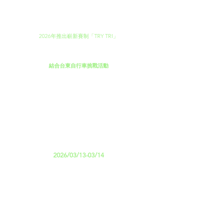
2026 年3月 13~14『VW LAVanLife 玩賽樂園』
再次帶領大家前進樂園
創意、新奇、異想天開的各種表演和賽道規劃
除了原有的113KM、51.5KM二種距離和Beer Mile啤酒路跑
2026年推出嶄新賽制「TRY TRI」
讓每一位選手、每一個團體都能盡情地一起完賽也玩賽
～ NEW ～
結合台東自行車挑戰活動
沿著壯麗的台11線一路向南
終點設置於 LAVA 玩賽樂園鐵人賽的台東森林公園
讓車友能夠一同參與玩賽樂園演唱會
以及享用在地市集的特殊餐飲
第二天活動從台東森林公園出發
轉換視角沿台9線北返花蓮
用雙輪感受自然脈動
為熱愛挑戰與探索的你打造一場難忘的單車冒險！
2026/03/13-03/14
鐵人賽 / Beer Mile 》台東縣森林公園、活水湖
350自行車挑戰 》花蓮美侖飯店、台東森林公園