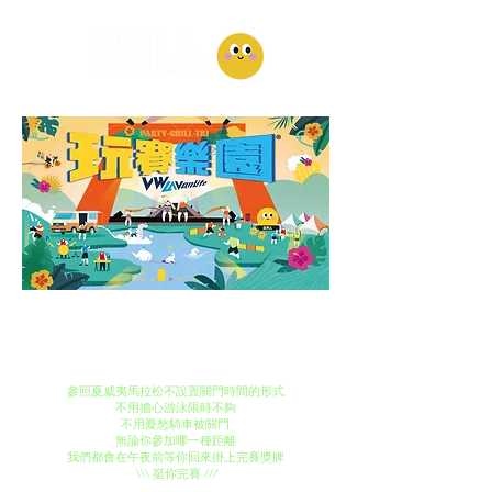
有一種鐵人賽叫做不怕你玩很大 ~ 不關門挺你完賽
2026 出外人帶你前往台東 ◞◞
全台最好玩的玩賽樂園 X 出外人美食應援出發！
參照夏威夷馬拉松不設置關門時間的形式
不用擔心游泳限時不夠
不用憂愁騎車被關門
無論你參加哪一種距離
我們都會在午夜前等你回來掛上完賽獎牌
\\\ 挺你完賽 ///