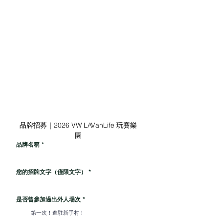
請在地⾯舖設帆布防止油汙噴濺至地板
產生油漬髒汙，並於撤場後將現場恢復
原狀(如經發現需場地復原及開立5,000元違約金)
＊
為維護市集環境，如現場發現任何違反規定行為將進行勸
導，若勸導無效，出外人有權沒收保證金並要求離場。完成
錄取報名即視為同意本場次規定，如非天災或取消等不可抗
力因素延期或取消恕無法退還保證金
請確實閱讀與遵守本相關規定，將於錄取後提供參加合約以
確保您的權益，​出外人保留調整及活動變更、解釋、審核之
辦法修改之權利
品牌招募｜2026 VW LAVanLife 玩賽樂
園
品牌名稱
*
您的招牌文字（僅限文字）
*
是否曾參加過出外人場次
*
第一次！進駐新手村！