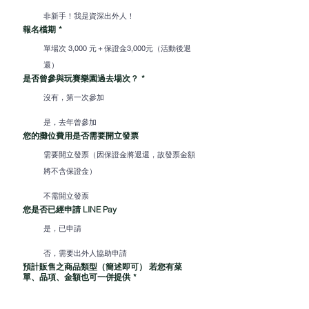
非新手！我是資深出外人！
報名檔期
*
單場次 3,000 元＋保證金3,000元（活動後退
還）
是否曾參與玩賽樂園過去場次？
*
沒有，第一次參加
是，去年曾參加
您的攤位費用是否需要開立發票
需要開立發票（因保證金將退還，故發票金額
將不含保證金）
不需開立發票
您是否已經申請 LINE Pay
是，已申請
否，需要出外人協助申請
預計販售之商品類型（簡述即可） 若您有菜
單、品項、金額也可一併提供
*