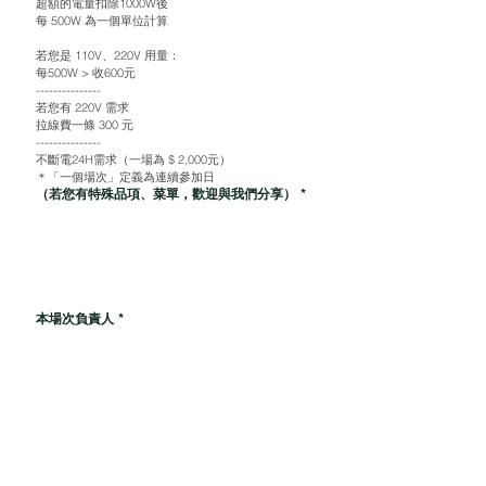
超額的電量扣除1000W後
每 500W 為一個單位計算
若您是 110V、220V 用量：
每500W > 收600元
---------------
若您有 220V 需求
拉線費一條 300 元
---------------
不斷電24H需求（一場為 $ 2,000元）
＊「一個場次」定義為連續參加日
（若您有特殊品項、菜單，歡迎與我們分享）
*
本場次負責人
*
您的品牌職位
*
主要聯絡 Email
*