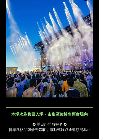
本場次為售票入場・市集區位於售票會場內
✪ 即日起開放報名 ✪
質感風格品牌優先錄取，滾動式錄取通知額滿為止