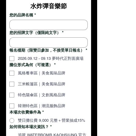
水炸彈音樂節
您的品牌名稱
*
您的招牌文字（僅限純文字）
*
報名檔期（限雙日參加，不接受單日報名）
*
2026.09.12 - 09.13 夢時代正對面廣場
攤位形式為何（可複選）
*
風格餐車區｜美食風味品牌
三米帳篷區｜美食風味品牌
特色陽傘區｜文創風格品牌
韓潮特色區｜潮流服飾品牌
本場次收費條件為
*
雙日攤位費 9,000 元整＋營業抽成15%
如何得知本場次資訊？
*
追蹤 WATERBOMB KAOHSIUNG 官方