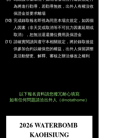
為將進行勸導，若勸導無效，出外人有權沒收
保證金並要求離場
(10)
完成錄取報名即視為同意本場次規定，如因個
人因素（非天災或取消等不可抗力因素延期或
取消），恕無法退還攤位費用及保證金​
(11)
請確實閱讀與遵守本相關規定，將於錄取後提
供參加合約以確保您的權益，​出外人保留調整
及活動變更、解釋、審核之辦法修改之權利
以下報名資料請您撥冗耐心填寫
​如有任何問題請洽出外人（@notathome）
2026 WATERBOMB 
KAOHSIUNG