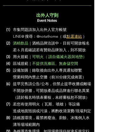
出外人守則
Event Notes
(1)
市集問題請加入出外人官方帳號
LINE@ 搜尋：@notathome（ 或
點選連結
）
(2)
酒精飲品
｜
酒精品牌洽談中・目前可開放報名
若 6 月底確認若有贊助品牌加入，則不開放
(3)
用火規範｜
可明火（ 請自備滅火器與地墊）
(4)
區域規範｜
不提供洗滌區、
無倉儲空間
(5)
設備加購｜錄取後由出外人專員通知聯繫
營業時間內禁止空攤（前30分鐘完成佈置）
(6)
提早完售請公告/公布，但禁止提早收攤或離場
不開放併攤，可開放產品或品牌進行聯名異業
（請於報名時填表審核，未經審核恕不開放）
(7)
若您有使用明火（ 瓦斯、噴槍 ）等設備
造成地面毀損或污漬，將酌收清潔費/現場判定
(8)
請維護環境，嚴禁將廢油、廚餘、冰塊倒入水
溝等場域範圍內
(9)​
為維護市集環境，如現場發現任何違反規定行