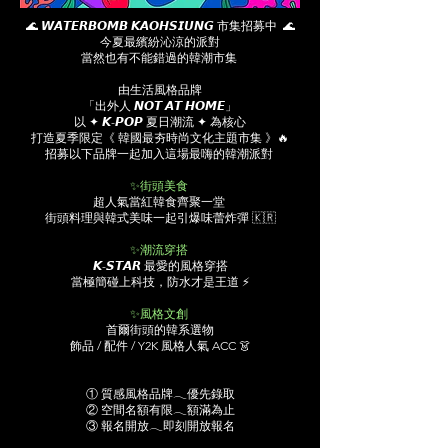
🌊 𝙒𝘼𝙏𝙀𝙍𝘽𝙊𝙈𝘽 𝙆𝘼𝙊𝙃𝙎𝙄𝙐𝙉𝙂 市集招募中 🌊
今夏最繽紛沁涼的派對
當然也有不能錯過的韓潮市集
​
由生活風格品牌
「出外人 𝙉𝙊𝙏 𝘼𝙏 𝙃𝙊𝙈𝙀」
以 ✦ 𝙆-𝙋𝙊𝙋 夏日潮流 ✦ 為核心
打造夏季限定《 韓國最夯時尚文化主題市集 》🔥
招募以下品牌一起加入這場最嗨的韓潮派對
✨街頭美食
超人氣當紅韓食齊聚一堂
街頭料理與韓式美味一起引爆味蕾炸彈 🇰🇷
​
✨潮流穿搭
𝙆-𝙎𝙏𝘼𝙍 最愛的風格穿搭
當極簡碰上科技，防水才是王道 ⚡
​
✨風格文創
首爾街頭的韓系選物
飾品 / 配件 / Y2K 風格人氣 ACC 👗
​
① 質感風格品牌𓂃優先錄取
② 空間名額有限𓂃額滿為止
③ 報名開放𓂃即刻開放報名