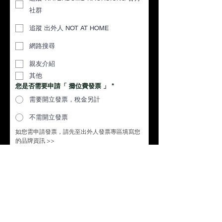
社群
追蹤 出外人 NOT AT HOME
網路搜尋
親友介紹
其他
您是否需要申請「 攤位費發票 」
*
需要開立發票，稅金另計
不需開立發票
如您需申請發票，請先至出外人發票專區填寫您
的品牌資訊 >> 
https://www.notathome.life/invoice
您是否已經申請 LINE Pay
*
是，已申請
否，需要出外人協助申請
2026 WATERBOMB KAOHSIUNG 即將到
來，首次登入台灣的世界級韓國潮流音樂
節，請問您為何想參加本次活動？
*