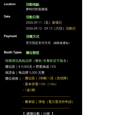
Location
活動地點
​夢時代對面廣場
Date
活動日期
2026.09.11
（五）
進場日
2026.09.12 - 09.13
（六日）
活動日
Payment
消費方式
官方指定支付方式
​（錄取後通知）
Booth Types
攤位類型
韓國潮流風格品牌（餐飲/非餐飲皆可報名）
攤位區｜$ 9,000元＋營業抽成 15%
​保證金｜每品牌 5,000 元整
・攤位區｜3米帳一頂（含招牌）
​攤位規格｜
・基本供電110V（10A）
・1桌2椅
-----------------------------------------------
・餐車區｜淨地（電力需另外申請）
-----------------------------------------------
【 總攤位數｜40家 】